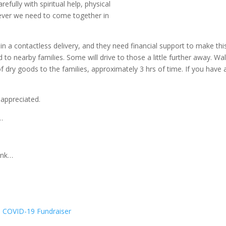
fully with spiritual help, physical
ever we need to come together in
in a contactless delivery, and they need financial support to make thi
d to nearby families. Some will drive to those a little further away. Wa
f dry goods to the families, approximately 3 hrs of time. If you have 
y appreciated.
k…
link…
s COVID-19 Fundraiser