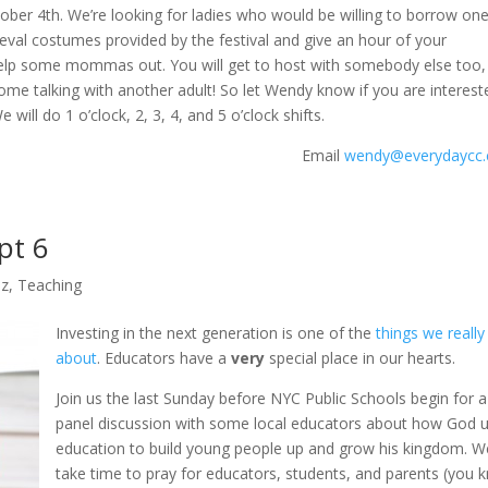
ober 4th
. We’re looking for ladies who would be willing to borrow on
eval costumes provided by the festival and give an hour of your
elp some mommas out. You will get to host with somebody else too,
me talking with another adult! So let Wendy know if you are interest
We will do
1 o’clock
, 2, 3, 4, and
5 o’clock
shifts.
Email
wendy@everydaycc
pt 6
dz
,
Teaching
Investing in the next generation is one of the
things we really
about
. Educators have a
very
special place in our hearts.
Join us the last Sunday before NYC Public Schools begin for a
panel discussion with some local educators about how God 
education to build young people up and grow his kingdom. We
take time to pray for educators, students, and parents (you 