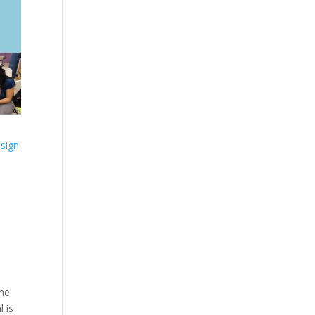
o
sign
the
l is