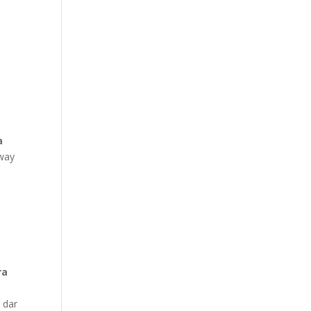
a
 way
ra
 dar