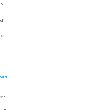
e of
ed in
.com
.
 care
uses
’ll
know