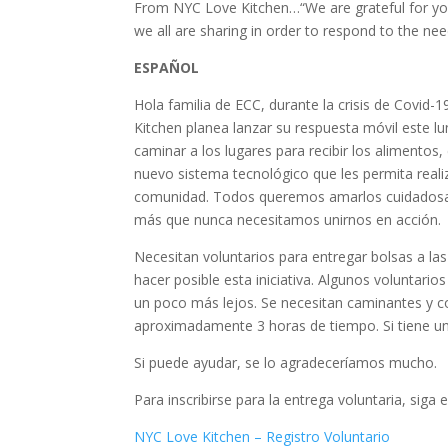
From NYC Love Kitchen…“We are grateful for your
we all are sharing in order to respond to the ne
ESPAÑOL
Hola familia de ECC, durante la crisis de Covid
Kitchen planea lanzar su respuesta móvil este l
caminar a los lugares para recibir los alimento
nuevo sistema tecnológico que les permita reali
comunidad. Todos queremos amarlos cuidadosamen
más que nunca necesitamos unirnos en acción.
Necesitan voluntarios para entregar bolsas a las
hacer posible esta iniciativa. Algunos voluntario
un poco más lejos. Se necesitan caminantes y co
aproximadamente 3 horas de tiempo. Si tiene un 
Si puede ayudar, se lo agradeceríamos mucho.
Para inscribirse para la entrega voluntaria, siga 
NYC Love Kitchen – Registro Voluntario