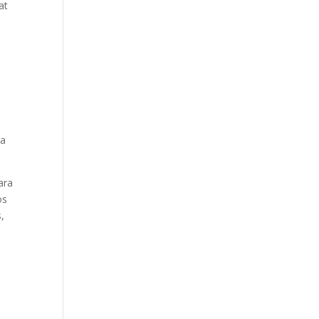
at
ra
ara
os
,