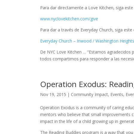
Para dar directamente a Love Kitchen, siga este
www.nyclovekitchen.com/give
Para dar a través de Everyday Church, siga este
Everyday Church – Inwood / Washington Heigh
De NYC Love Kitchen … “Estamos agradecidos por
todos compartimos para responder a las necesid
Operation Exodus: Readin
Nov 19, 2015
|
Community Impact
,
Events
,
Ever
Operation Exodus is a community of caring edu
mentors who believe that small improvements c
impact in the life of a child growing up in genera
The Reading Buddies program is a way that you 