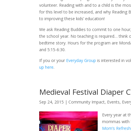
volunteer. Reading with and to a child is the mos
for this level to be increased, and why Reading B
to improving these kids’ education!
We ask Reading Buddies to commit to one hour,
the school year. No teaching is required… think of
bedtime story. Hours for the program are Monda
and 5:15-6:30.
If you or your
Everyday Group
is interested in v
up here
.
Medieval Festival Diaper 
Sep 24, 2015
|
Community Impact
,
Events
,
Ever
Every year at t
mommas with ba
Mom’s Refresh