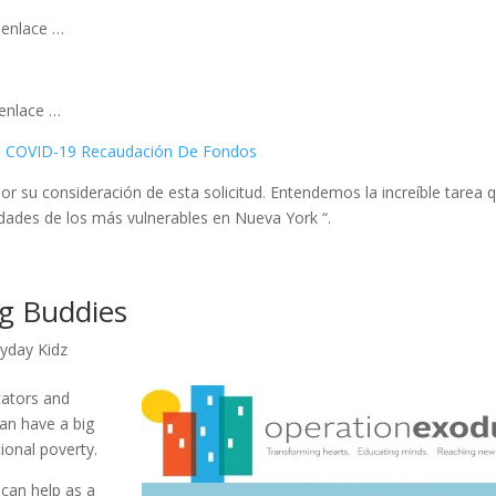
 enlace …
 enlace …
ts COVID-19 Recaudación De Fondos
 su consideración de esta solicitud. Entendemos la increíble tarea 
ades de los más vulnerables en Nueva York “.
g Buddies
yday Kidz
cators and
an have a big
tional poverty.
can help as a