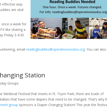
t effective way
uddies are vital
 once a week for
 it like sharing a
y-Friday 3-4:30
olunteering, email
readingbuddies@operationexodus.org
. You can als
Changing Station
yday Groups
he Medieval Festival that meets in Ft. Tryon Park, there are loads of
bies that have some diapers that need to be changed. That’s why 
ment group
sponsors a Diaper Changing Station! This year the festiva