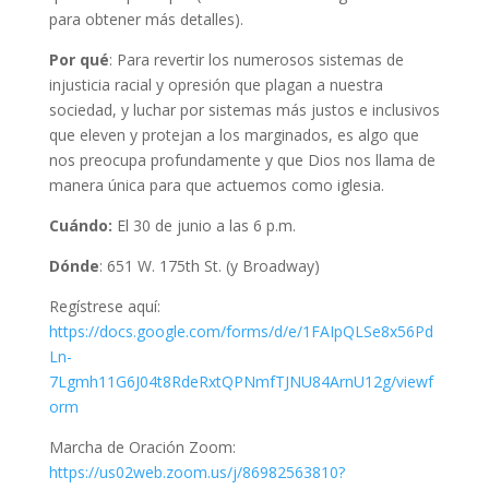
para obtener más detalles).
Por qué
: Para revertir los numerosos sistemas de
injusticia racial y opresión que plagan a nuestra
sociedad, y luchar por sistemas más justos e inclusivos
que eleven y protejan a los marginados, es algo que
nos preocupa profundamente y que Dios nos llama de
manera única para que actuemos como iglesia.
Cuándo:
El 30 de junio a las 6 p.m.
Dónde
: 651 W. 175th St. (y Broadway)
Regístrese aquí:
https://docs.google.com/forms/d/e/1FAIpQLSe8x56Pd
Ln-
7Lgmh11G6J04t8RdeRxtQPNmfTJNU84ArnU12g/viewf
orm
Marcha de Oración Zoom:
https://us02web.zoom.us/j/86982563810?