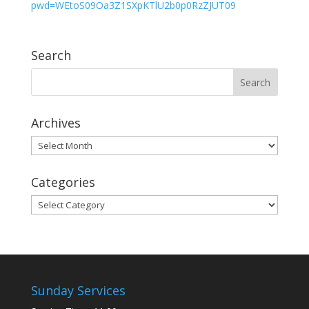
pwd=WEtoS09Oa3Z1SXpKTlU2b0p0RzZJUT09
Search
Archives
Archives
Categories
Categories
Sunday Services